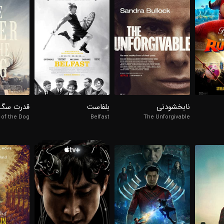
98%
98%
98%
7.7/10
7.1/10
نابخشودنی
بلفاست
قدرت سگ
of the Dog
Belfast
The Unforgivable
98%
98%
7.7/10
98%