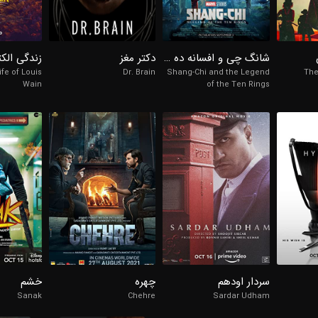
8/10
7.7/10
شانگ چی و افسانه ده حلقه
دکتر مغز
ife of Louis
Dr. Brain
Shang-Chi and the Legend
The
Wain
of the Ten Rings
98%
98%
98%
4/10
6.6/10
9.2/10
سردار اودهم
چهره
خشم
Sanak
Chehre
Sardar Udham