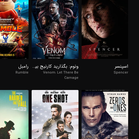
98%
98%
6/10
98%
5.9/10
6.9/10
اسپنسر
ونوم: بگذارید کارنیج بیاید
رامبل
Rumble
Venom: Let There Be
Spencer
Carnage
98%
98%
98%