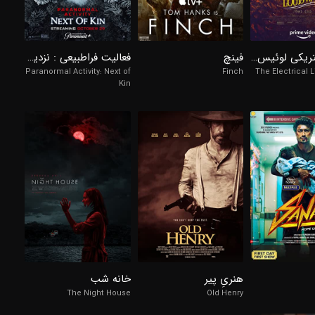
5.2/10
6.
7/10
98%
زندگی الکتریکی لوئیس وین
فینچ
فعالیت فراطبیعی : نزدیک‌ترین خویشاوند
Paranormal Activity: Next of
Finch
The Electrical L
Kin
98%
98%
6.6/10
7.4/10
7.
هنریِ پیر
خانه شب
The Night House
Old Henry