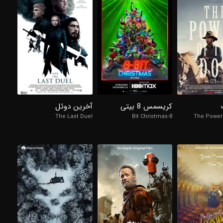
98%
98%
7/10
7.6/10
6.7/10
کریسمس 8 بیتی
آخرین دوئل
The Last Duel
8-Bit Christmas
The Power 
98%