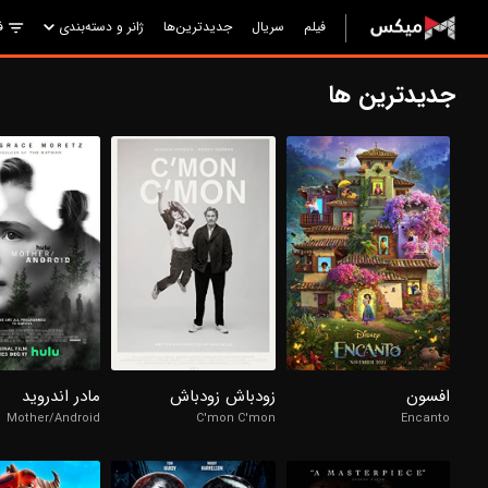
فیلم
سریال
جدیدترین‌ها
ژانر و دسته‌بندی
ف
جدیدترین ها
98%
98%
98%
4.3/10
7.7/10
7.3/10
افسون
زودباش زودباش
مادر اندروید
Mother/Android
C'mon C'mon
Encanto