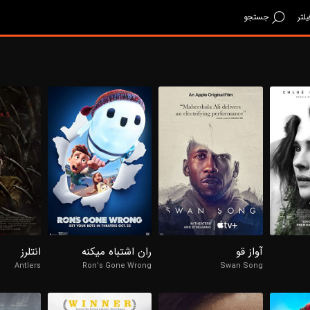
یلتر
جستجو
98%
98%
98%
7.1/10
2/10
6.7/10
آواز قو
ران اشتباه میکنه
انتلرز
Antlers
Ron's Gone Wrong
Swan Song