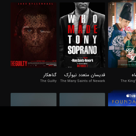
98%
98%
6.6/10
8.
6.3/10
اه
قدیسان متعدد نیوآرک
گناهکار
The Guilty
The Many Saints of Newark
The King'