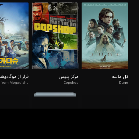
98%
98%
98%
7.4/10
6.6/10
8.4/10
تل ماسه
مرکز پلیس
فرار از موگادیشو
 from Mogadishu
Copshop
Dune