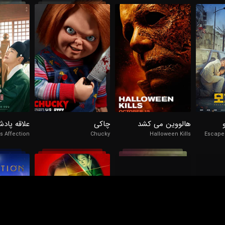
98%
98%
98%
2/10
8.8/10
6.2/10
هالووین می کشد
چاکی
علاقه پادش
s Affection
Chucky
Halloween Kills
Escape