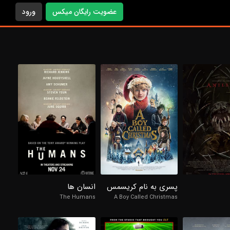
عضویت رایگان میکس
ورود
98%
98%
6.8/10
6.1/10
6.
پسری به نام کریسمس
انسان ها
The Humans
A Boy Called Christmas